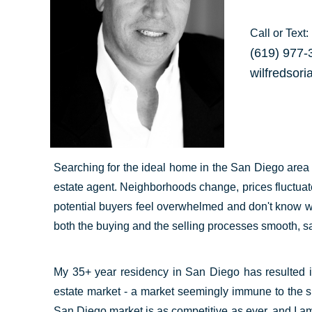
Call or Text:
(619) 977-
wilfredso
Searching for the ideal home in the San Diego area o
estate agent. Neighborhoods change, prices fluctuat
potential buyers feel overwhelmed and don't know w
both the buying and the selling processes smooth, sat
My 35+ year residency in San Diego has resulted in
estate market - a market seemingly immune to the si
San Diego market is as competitive as ever, and I am 