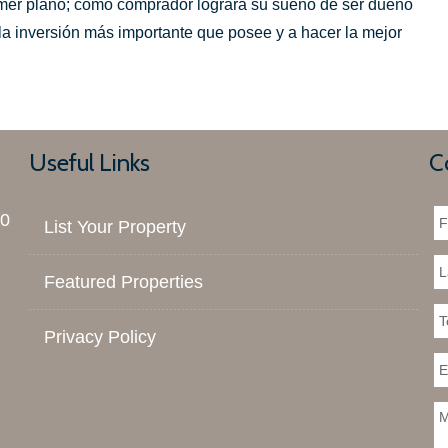
imer plano; cómo comprador logrará su sueño de ser dueño
la inversión más importante que posee y a hacer la mejor
Useful Links
C
00
List Your Property
Featured Properties
Privacy Policy