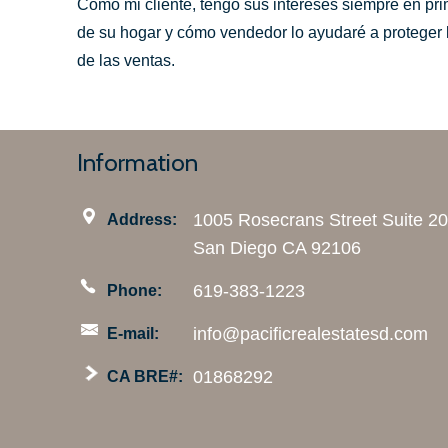
Como mi cliente, tengo sus intereses siempre en pr
de su hogar y cómo vendedor lo ayudaré a proteger 
de las ventas.
Information
1005 Rosecrans Street Suite 2
Address:
San Diego CA 92106
619-383-1223
Phone:
info@pacificrealestatesd.com
E-mail:
01868292
CA BRE#: